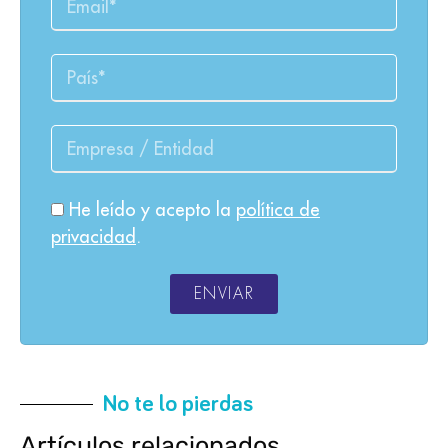
He leído y acepto la
política de
privacidad
.
ENVIAR
No te lo pierdas
Artículos relacionados