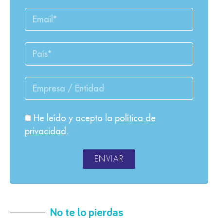
He leído y acepto la
política de
privacidad
.
ENVIAR
No te lo pierdas