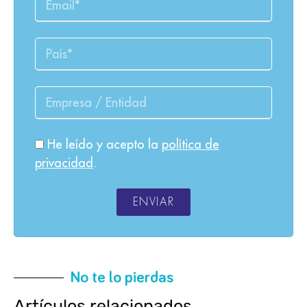
He leído y acepto la
política de
privacidad
.
ENVIAR
No te lo pierdas
Artículos relacionados