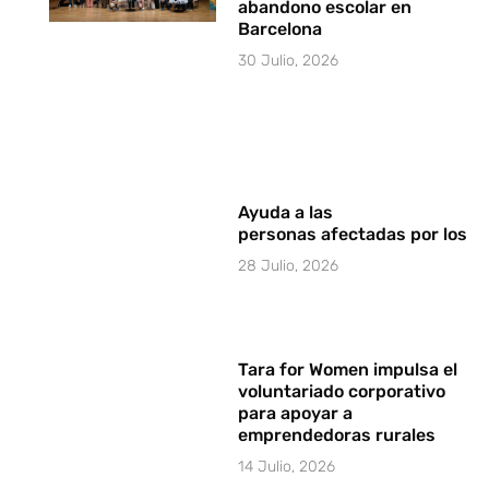
abandono escolar en
Barcelona
30 Julio, 2026
Ayuda a las
personas afectadas por los i
28 Julio, 2026
Tara for Women impulsa el
voluntariado corporativo
para apoyar a
emprendedoras rurales
14 Julio, 2026