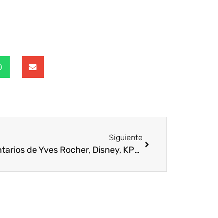
Siguiente
Voluntarios de Yves Rocher, Disney, KPMG o Telefónica trabajan a favor del medio ambiente en Madrid