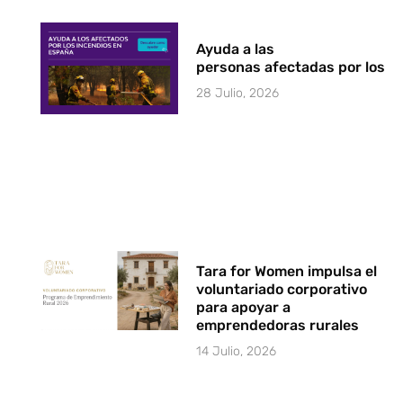
Ayuda a las
personas afectadas por los i
28 Julio, 2026
Tara for Women impulsa el
voluntariado corporativo
para apoyar a
emprendedoras rurales
14 Julio, 2026