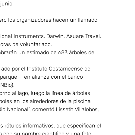
junio.
pero los organizadores hacen un llamado
onal Instruments, Darwin, Asuare Travel,
ras de voluntariado.
embrarán un estimado de 683 árboles de
do por el Instituto Costarricense del
 parque—, en alianza con el banco
INBio).
no al lago, luego la línea de árboles
boles en los alrededores de la piscina
dio Nacional”, comentó Lisseth Villalobos,
s rótulos informativos, que especifican el
 con su nombre científico y una foto