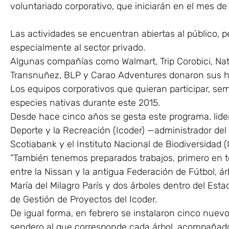
voluntariado corporativo, que iniciarán en el mes de 
Las actividades se encuentran abiertas al público, 
especialmente al sector privado.
Algunas compañías como Walmart, Trip Corobici, Nati
Transnuñez, BLP y Carao Adventures donaron sus ho
Los equipos corporativos que quieran participar, s
especies nativas durante este 2015.
Desde hace cinco años se gesta este programa, lidera
Deporte y la Recreación (Icoder) —administrador del
Scotiabank y el Instituto Nacional de Biodiversidad (
“También tenemos preparados trabajos, primero en tor
entre la Nissan y la antigua Federación de Fútbol, ár
María del Milagro París y dos árboles dentro del Esta
de Gestión de Proyectos del Icoder.
De igual forma, en febrero se instalaron cinco nuevo
sendero al que corresponde cada árbol, acompañado