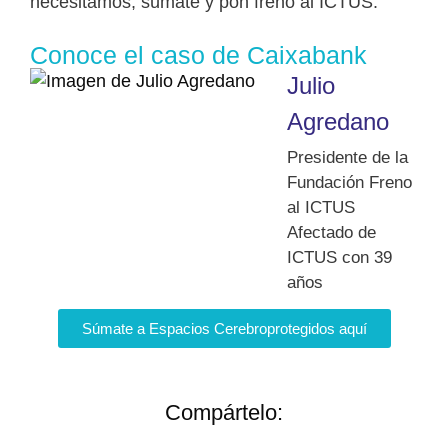
necesitamos, súmate y pon freno al ICTUS.
Conoce el caso de Caixabank
Julio
Agredano
Presidente de la
Fundación Freno
al ICTUS
Afectado de
ICTUS con 39
años
Súmate a Espacios Cerebroprotegidos aquí
Compártelo: