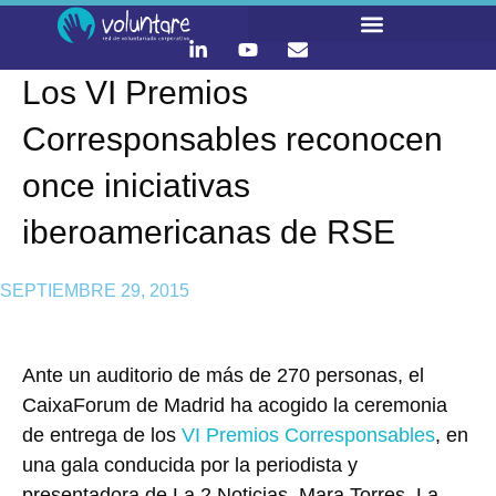
Los VI Premios
LO QUE HACEMOS
CONTACTA Y ÚNETE :)
Corresponsables reconocen
once iniciativas
iberoamericanas de RSE
SEPTIEMBRE 29, 2015
Ante un auditorio de más de 270 personas, el
CaixaForum de Madrid ha acogido la ceremonia
de entrega de los
VI Premios Corresponsables
, en
una gala conducida por la periodista y
presentadora de La 2 Noticias, Mara Torres. La