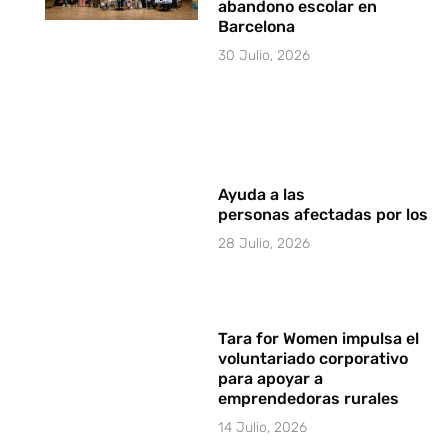
abandono escolar en
Barcelona
30 Julio, 2026
Ayuda a las
personas afectadas por los i
28 Julio, 2026
Tara for Women impulsa el
voluntariado corporativo
para apoyar a
emprendedoras rurales
14 Julio, 2026