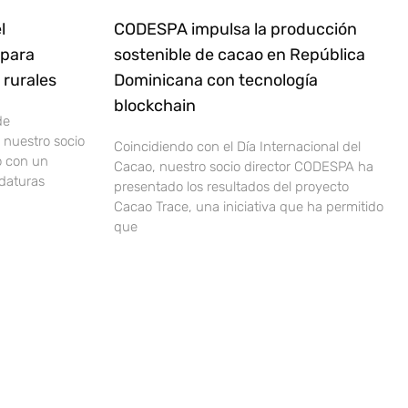
l
CODESPA impulsa la producción
 para
sostenible de cacao en República
rurales
Dominicana con tecnología
blockchain
de
nuestro socio
Coincidiendo con el Día Internacional del
o con un
Cacao, nuestro socio director CODESPA ha
idaturas
presentado los resultados del proyecto
Cacao Trace, una iniciativa que ha permitido
que