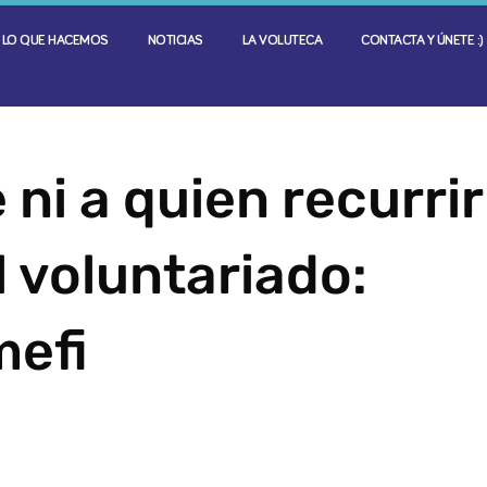
LO QUE HACEMOS
NOTICIAS
LA VOLUTECA
CONTACTA Y ÚNETE :)
ni a quien recurrir
l voluntariado:
mefi