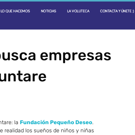
LO QUE HACEMOS
NOTICIAS
LA VOLUTECA
CONTACTA Y ÚNETE :)
busca empresas
luntare
tare: la
Fundación Pequeño Deseo
.
e realidad los sueños de niños y niñas