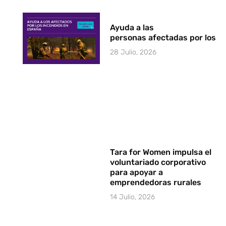
Ayuda a las
personas afectadas por los i
28 Julio, 2026
Tara for Women impulsa el
voluntariado corporativo
para apoyar a
emprendedoras rurales
14 Julio, 2026