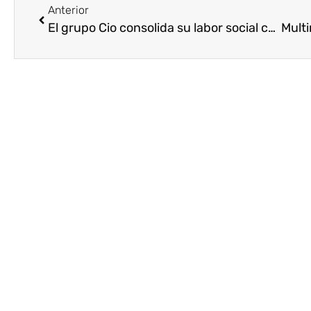
Anterior
El grupo Cio consolida su labor social con la comunidad Canaria y renueva su acuerdo de Voluntariado Corporativo con el Cabildo de Tenerife