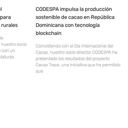
l
CODESPA impulsa la producción
 para
sostenible de cacao en República
rurales
Dominicana con tecnología
blockchain
de
nuestro socio
Coincidiendo con el Día Internacional del
o con un
Cacao, nuestro socio director CODESPA ha
idaturas
presentado los resultados del proyecto
Cacao Trace, una iniciativa que ha permitido
que