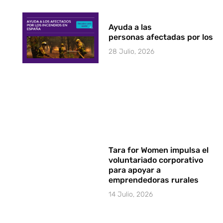
Ayuda a las
personas afectadas por los i
28 Julio, 2026
Tara for Women impulsa el
voluntariado corporativo
para apoyar a
emprendedoras rurales
14 Julio, 2026