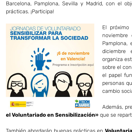
Barcelona, Pamplona, Sevilla y Madrid, con el obj
prácticas. ¡Participa!
El próximo
noviembre 
Pamplona, e
diciembre 
organiza est
sobre el con
el papel fu
personas que
cambio socia
Además, pr
el Voluntariado en Sensibilización»
que se reparti
También abordarán buenas prácticas en
Voluntaria