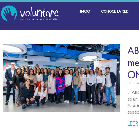
INICIO
CONOCE LA RED
AB
me
O
31 ma
El AB
es un
André
espec
LEER