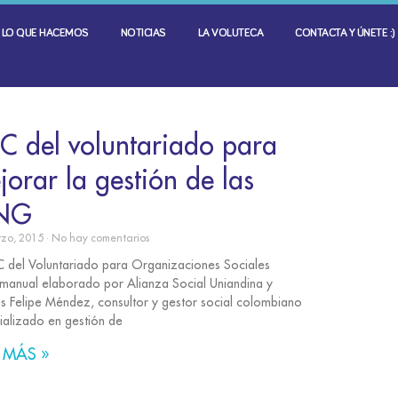
LO QUE HACEMOS
NOTICIAS
LA VOLUTECA
CONTACTA Y ÚNETE :)
C del voluntariado para
jorar la gestión de las
NG
rzo, 2015
No hay comentarios
C del Voluntariado para Organizaciones Sociales
 manual elaborado por Alianza Social Uniandina y
s Felipe Méndez, consultor y gestor social colombiano
ializado en gestión de
 MÁS »