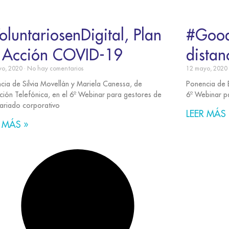
oluntariosenDigital, Plan
#Good
 Acción COVID-19
distan
yo, 2020
No hay comentarios
12 mayo, 2020
cia de Silvia Movellán y Mariela Canessa, de
Ponencia de B
ción Telefónica, en el 6º Webinar para gestores de
6º Webinar p
tariado corporativo
LEER MÁS 
 MÁS »