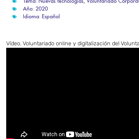
Tema:
Nuevas tecnologías
,
Voluntariado Corporat
Año:
2020
Idioma:
Español
Vídeo. Voluntariado online y digitalización del Volunt