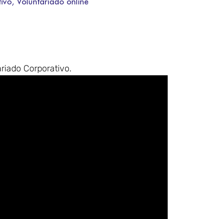
ivo
,
Voluntariado online
ariado Corporativo.