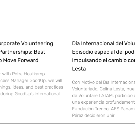
orporate Volunteering
Día Internacional del Volu
Partnerships: Best
Episodio especial del pod
to Move Forward
Impulsando el cambio co
Lesta
r with Petra Houtkamp.
cess Manager GoodUp, we will
Con Motivo del Día Internaciona
nings, ideas, and best practices
Voluntariado, Celina Lesta, nue
during GoodUp’s international
de Voluntare LATAM, participó
una experiencia profundamente
Fundación Trenco, AES Panamá
Pérez decidieron unir