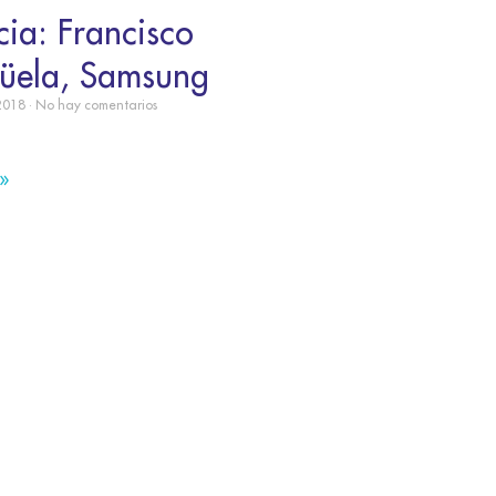
ia: Francisco
güela, Samsung
 2018
No hay comentarios
»