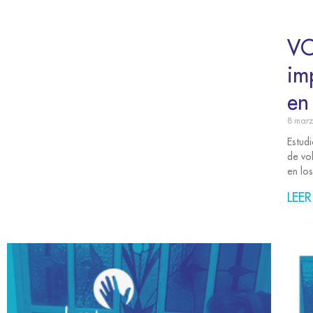
VO
im
en
8 mar
Estud
de vo
en los
LEER