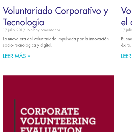
Voluntariado Corporativo y
Vo
Tecnología
el
17 julio, 2019
No hay comentarios
17 jul
La nueva era del voluntariado impulsada por la innovación
Buenas
socio-tecnológica y digital.
éxito.
LEER MÁS »
LEER