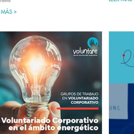
rativo
 MÁS »