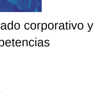
iado corporativo y
petencias
o