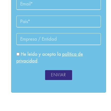
He leído y acepto la
política de
privacidad
.
ENVIAR