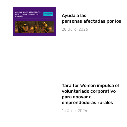
Ayuda a las
personas afectadas por los i
28 Julio, 2026
Tara for Women impulsa el
voluntariado corporativo
para apoyar a
emprendedoras rurales
14 Julio, 2026