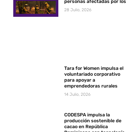
personas afectadas por los i
28 Julio, 2026
Tara for Women impulsa el
voluntariado corporativo
para apoyar a
emprendedoras rurales
14 Julio, 2026
CODESPA impulsa la
producción sostenible de
cacao en República