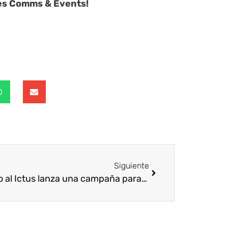
lies Comms & Events!
Siguiente
Freno al Ictus lanza una campaña para controlar la hipertensión como prevención del ictus