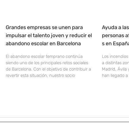
Grandes empresas se unen para
Ayuda a las
impulsar el talento joven y reducir el
personas af
abandono escolar en Barcelona
s en Espa
El abandono escolar temprano continúa
Los incendios
siendo uno de los principales retos sociales
a distintas z
de Barcelona. Con el objetivo de contribuir a
Madrid, Ávila 
revertir esta situación, nuestro socio
han llegado a 