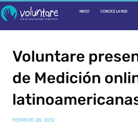
INICIO
CONOCE LA RED
Voluntare prese
de Medición onli
latinoamericana
FEBRERO 28, 2012