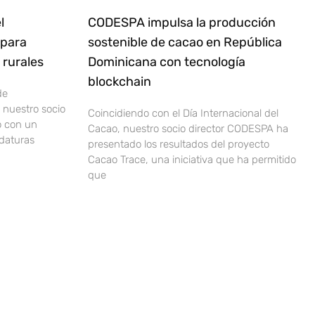
l
CODESPA impulsa la producción
 para
sostenible de cacao en República
rurales
Dominicana con tecnología
blockchain
de
nuestro socio
Coincidiendo con el Día Internacional del
o con un
Cacao, nuestro socio director CODESPA ha
idaturas
presentado los resultados del proyecto
Cacao Trace, una iniciativa que ha permitido
que