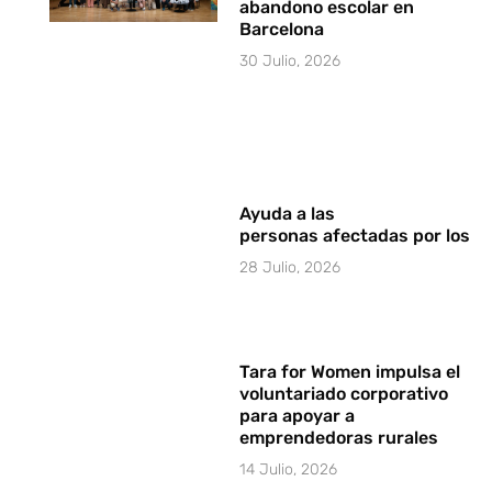
abandono escolar en
Barcelona
30 Julio, 2026
Ayuda a las
personas afectadas por los i
28 Julio, 2026
Tara for Women impulsa el
voluntariado corporativo
para apoyar a
emprendedoras rurales
14 Julio, 2026