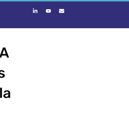
RA
s
la