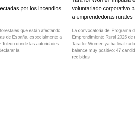
Tara for Women impulsa e
ectadas por los incendios
voluntariado corporativo 
a emprendedoras rurales
forestales que están afectando
La convocatoria del Programa 
onas de España, especialmente a
Emprendimiento Rural 2026 de 
y Toledo donde las autoridades
Tara for Women ya ha finalizad
declarar la
balance muy positivo: 47 candi
recibidas