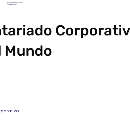
ntariado Corporati
el Mundo
rporativo