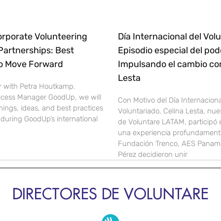
orporate Volunteering
Día Internacional del Volu
Partnerships: Best
Episodio especial del pod
to Move Forward
Impulsando el cambio co
Lesta
r with Petra Houtkamp.
cess Manager GoodUp, we will
Con Motivo del Día Internaciona
nings, ideas, and best practices
Voluntariado, Celina Lesta, nue
during GoodUp’s international
de Voluntare LATAM, participó
una experiencia profundamente
Fundación Trenco, AES Panamá
Pérez decidieron unir
DIRECTORES DE VOLUNTARE