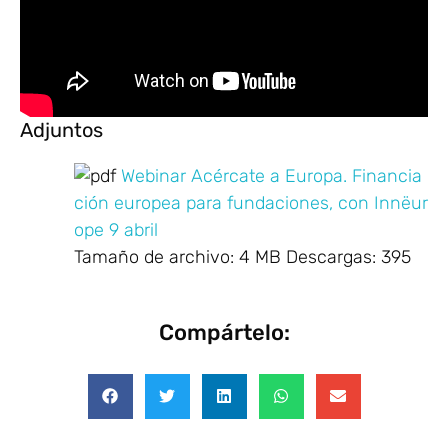
Adjuntos
Webinar Acércate a Europa. Financia
ción europea para fundaciones, con Innëur
ope 9 abril
Tamaño de archivo:
4 MB
Descargas:
395
Compártelo: