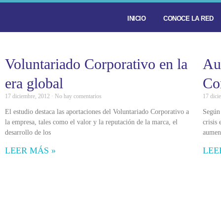
INICIO
CONOCE LA RED
Voluntariado Corporativo en la
Au
era global
Co
17 diciembre, 2012
No hay comentarios
17 dici
El estudio destaca las aportaciones del Voluntariado Corporativo a
Según 
la empresa, tales como el valor y la reputación de la marca, el
crisis
desarrollo de los
aument
LEER MÁS »
LEE