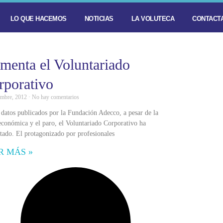
LO QUE HACEMOS
NOTICIAS
LA VOLUTECA
CONTACTA
menta el Voluntariado
rporativo
embre, 2012
No hay comentarios
datos publicados por la Fundación Adecco, a pesar de la
 económica y el paro, el Voluntariado Corporativo ha
ado. El protagonizado por profesionales
R MÁS »