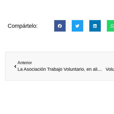
Compártelo:
Anterior
La Asociación Trabajo Voluntario, en alianza con la Fundación Telefónica, premiará a los proyectos desarrollados por voluntarios corporativos de diferentes empresas en todo Perú
Volu