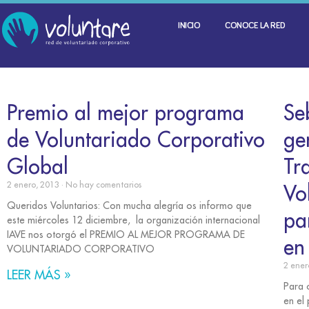
INICIO
CONOCE LA RED
Premio al mejor programa
Se
de Voluntariado Corporativo
ge
Global
Tr
2 enero, 2013
No hay comentarios
Vo
Queridos Voluntarios: Con mucha alegría os informo que
pa
este miércoles 12 diciembre, la organización internacional
IAVE nos otorgó el PREMIO AL MEJOR PROGRAMA DE
en
VOLUNTARIADO CORPORATIVO
2 ener
LEER MÁS »
Para c
en el