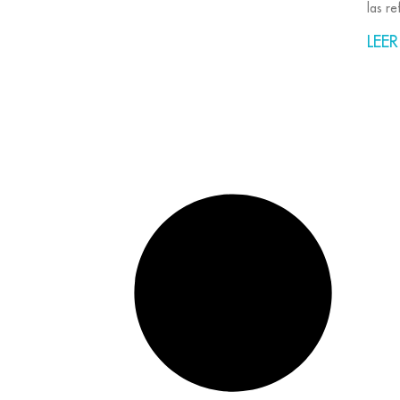
las r
LEER