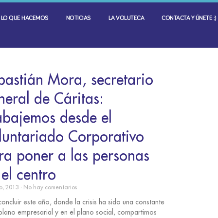
LO QUE HACEMOS
NOTICIAS
LA VOLUTECA
CONTACTA Y ÚNETE :)
bastián Mora, secretario
neral de Cáritas:
abajemos desde el
luntariado Corporativo
ra poner a las personas
 el centro
o, 2013
No hay comentarios
oncluir este año, donde la crisis ha sido una constante
 plano empresarial y en el plano social, compartimos