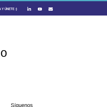
 Y ÚNETE :)
do
Síguenos