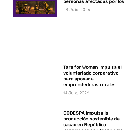
personas afectadas por los i
28 Julio, 2026
Tara for Women impulsa el
voluntariado corporativo
para apoyar a
emprendedoras rurales
14 Julio, 2026
CODESPA impulsa la
producción sostenible de
cacao en República