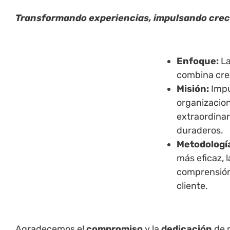
Transformando experiencias, impulsando crec
Enfoque:
La
combina crea
Misión:
Impu
organizacion
extraordinar
duraderos.
Metodologí
más eficaz, 
comprensión
cliente.
Agradecemos el
compromiso
y la
dedicación
de 