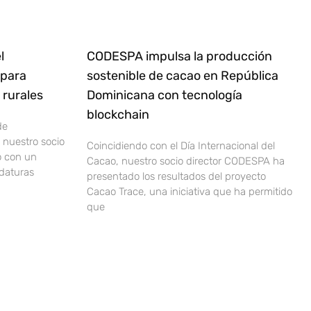
l
CODESPA impulsa la producción
 para
sostenible de cacao en República
rurales
Dominicana con tecnología
blockchain
de
nuestro socio
Coincidiendo con el Día Internacional del
o con un
Cacao, nuestro socio director CODESPA ha
idaturas
presentado los resultados del proyecto
Cacao Trace, una iniciativa que ha permitido
que