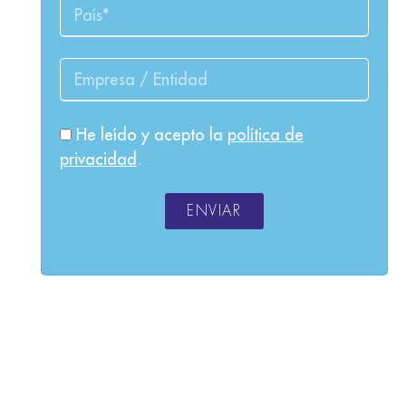
He leído y acepto la
política de
privacidad
.
ENVIAR