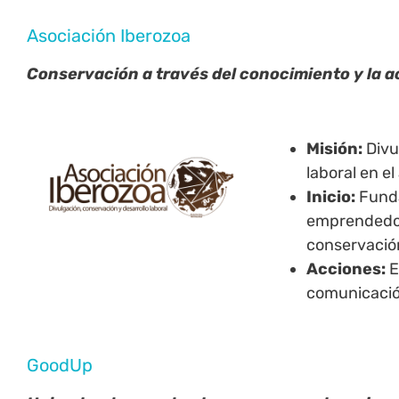
Asociación Iberozoa
Conservación a través del conocimiento y la a
Misión:
Divu
laboral en el
Inicio:
Funda
emprendedo
conservación
Acciones:
E
comunicación
GoodUp