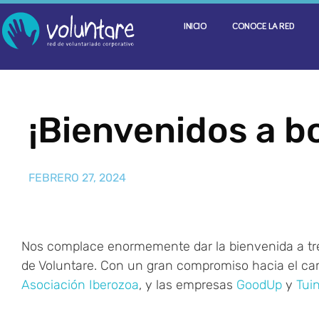
INICIO
CONOCE LA RED
¡Bienvenidos a b
FEBRERO 27, 2024
Nos complace enormemente dar la bienvenida a tre
de Voluntare. Con un gran compromiso hacia el camb
Asociación Iberozoa
, y las empresas
GoodUp
y
Tui