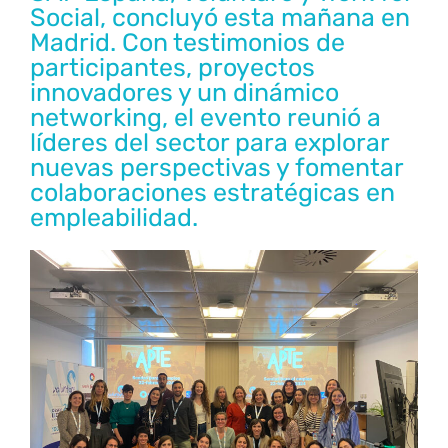
Social, concluyó esta mañana en
Madrid. Con testimonios de
participantes, proyectos
innovadores y un dinámico
networking, el evento reunió a
líderes del sector para explorar
nuevas perspectivas y fomentar
colaboraciones estratégicas en
empleabilidad.