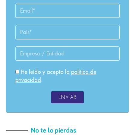
He leído y acepto la
política de
privacidad
.
ENVIAR
No te lo pierdas