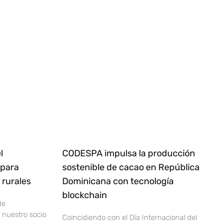
l
CODESPA impulsa la producción
 para
sostenible de cacao en República
rurales
Dominicana con tecnología
blockchain
de
nuestro socio
Coincidiendo con el Día Internacional del