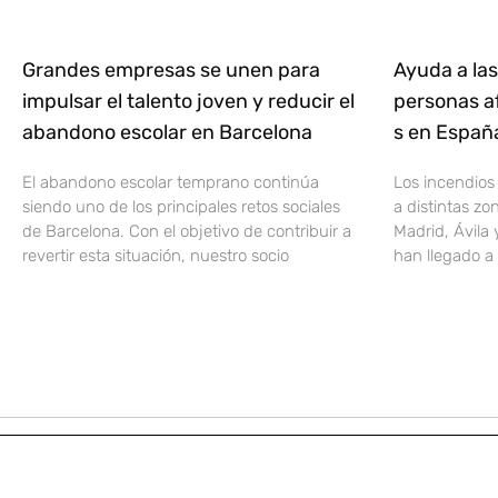
Grandes empresas se unen para
Ayuda a las
impulsar el talento joven y reducir el
personas af
abandono escolar en Barcelona
s en Espa
El abandono escolar temprano continúa
Los incendios
siendo uno de los principales retos sociales
a distintas z
de Barcelona. Con el objetivo de contribuir a
Madrid, Ávila 
revertir esta situación, nuestro socio
han llegado a 