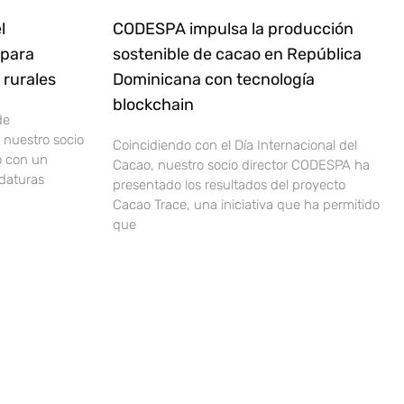
l
CODESPA impulsa la producción
 para
sostenible de cacao en República
rurales
Dominicana con tecnología
blockchain
de
nuestro socio
Coincidiendo con el Día Internacional del
o con un
Cacao, nuestro socio director CODESPA ha
idaturas
presentado los resultados del proyecto
Cacao Trace, una iniciativa que ha permitido
que