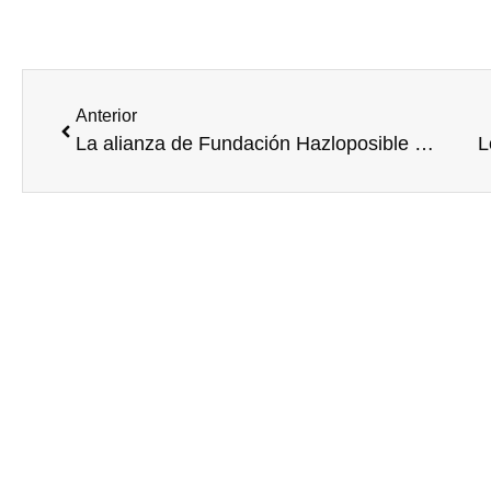
Anterior
La alianza de Fundación Hazloposible con la Asociación Trabajo Voluntario se pone en marcha con jornadas de formación en voluntariado corporativo
L