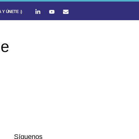
 Y ÚNETE :)
de
Síguenos