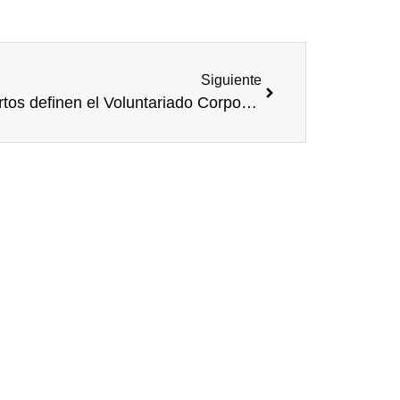
Siguiente
Expertos definen el Voluntariado Corporativo de &quot;elemento clave&quot; de la RSE y apuestan por su impacto en el tejido social