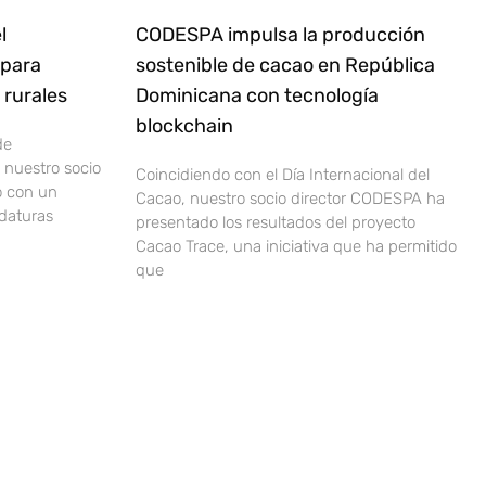
l
CODESPA impulsa la producción
 para
sostenible de cacao en República
rurales
Dominicana con tecnología
blockchain
de
nuestro socio
Coincidiendo con el Día Internacional del
o con un
Cacao, nuestro socio director CODESPA ha
idaturas
presentado los resultados del proyecto
Cacao Trace, una iniciativa que ha permitido
que