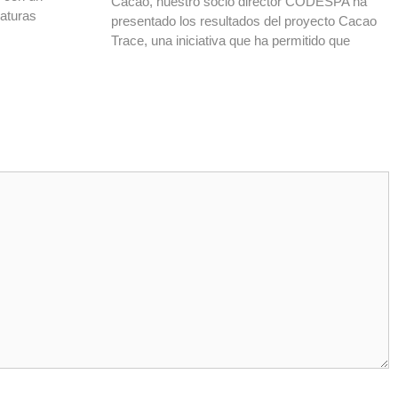
Cacao, nuestro socio director CODESPA ha
daturas
presentado los resultados del proyecto Cacao
Trace, una iniciativa que ha permitido que