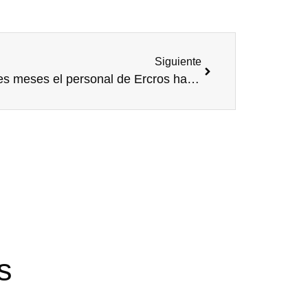
Siguiente
En tres meses el personal de Ercros ha recogido 80.500 tapones solidarios
s