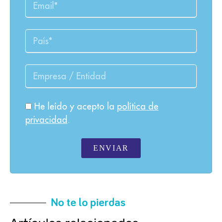
He leído y acepto la
política de
privacidad
.
ENVIAR
No te lo pierdas