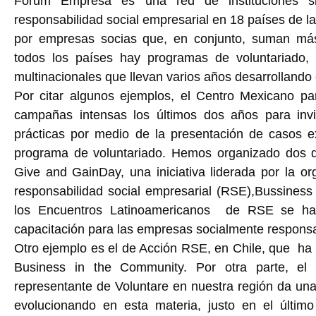
Forum Empresa es una red de instituciones 
responsabilidad social empresarial en 18 países de l
por empresas socias que, en conjunto, suman má
todos los países hay programas de voluntariado,
multinacionales que llevan varios años desarrollando 
Por citar algunos ejemplos, el Centro Mexicano par
campañas intensas los últimos dos años para inv
prácticas por medio de la presentación de casos 
programa de voluntariado. Hemos organizado dos 
Give and GainDay, una iniciativa liderada por la or
responsabilidad social empresarial (RSE),Bussines
los Encuentros Latinoamericanos de RSE se han
capacitación para las empresas socialmente responsab
Otro ejemplo es el de Acción RSE, en Chile, que ha
Business in the Community. Por otra parte, 
representante de Voluntare en nuestra región da una
evolucionando en esta materia, justo en el últi