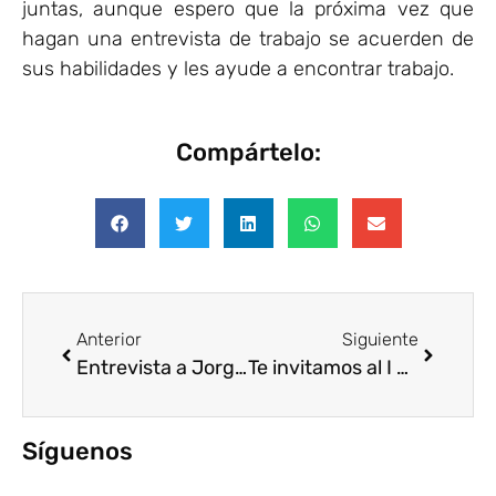
juntas, aunque espero que la próxima vez que
hagan una entrevista de trabajo se acuerden de
sus habilidades y les ayude a encontrar trabajo.
Compártelo:
Anterior
Siguiente
Entrevista a Jorge Villalobos, Presidente del Forum Empresa y Presidente Ejecutivo del Centro Mexicano para la Filantropía (Cemefi)
Te invitamos al I ANIVERSARIO Voluntare y a la presentación del estudio &quot;Voluntariado Corporativo en España y América Latina: percepciones empresas – ENL&quot;
Síguenos