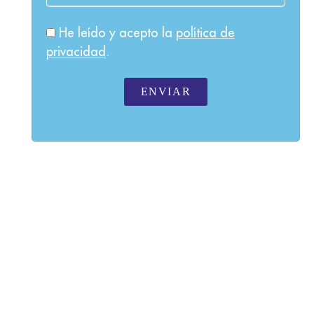
He leído y acepto la
política de
privacidad
.
ENVIAR