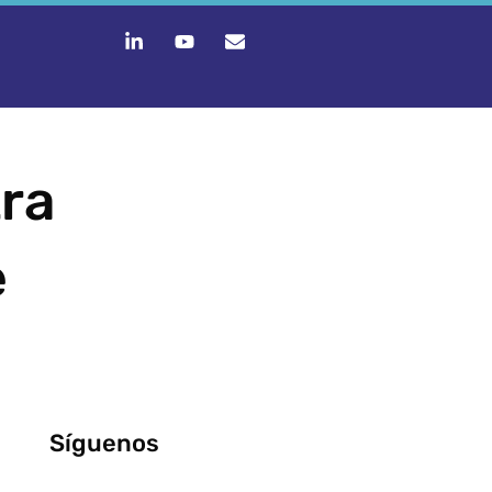
tra
e
Síguenos