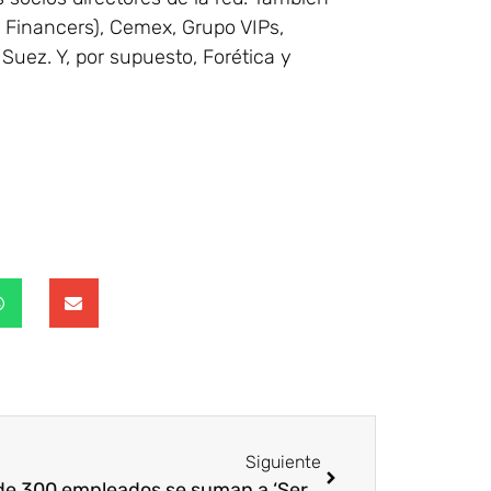
s Financers), Cemex, Grupo VIPs,
Suez. Y, por supuesto, Forética y
Siguiente
Más de 300 empleados se suman a ‘Serve with Liberty’ en España