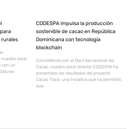
l
CODESPA impulsa la producción
 para
sostenible de cacao en República
rurales
Dominicana con tecnología
blockchain
de
nuestro socio
Coincidiendo con el Día Internacional del
o con un
Cacao, nuestro socio director CODESPA ha
idaturas
presentado los resultados del proyecto
Cacao Trace, una iniciativa que ha permitido
que