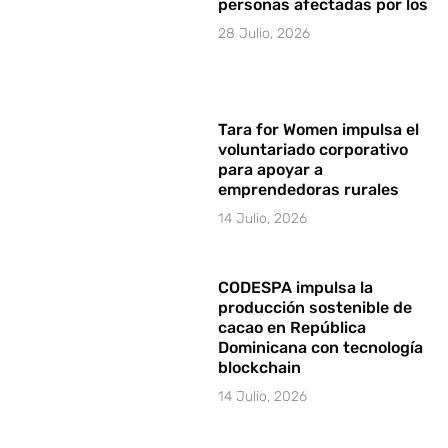
personas afectadas por los i
28 Julio, 2026
Tara for Women impulsa el
voluntariado corporativo
para apoyar a
emprendedoras rurales
14 Julio, 2026
CODESPA impulsa la
producción sostenible de
cacao en República
Dominicana con tecnología
blockchain
14 Julio, 2026