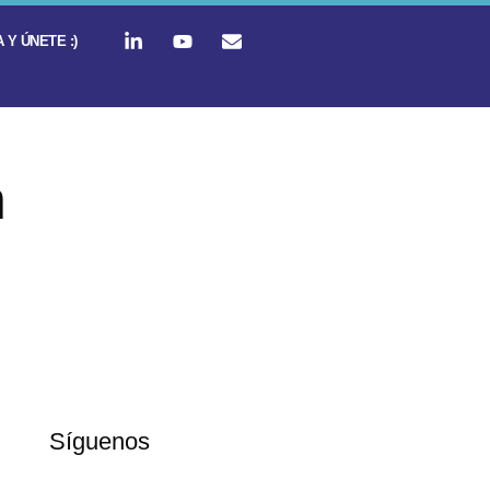
 Y ÚNETE :)
n
Síguenos