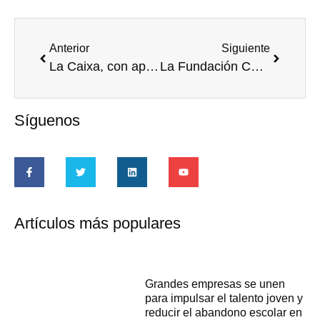
Anterior
Siguiente
La Caixa, con apoyo de la Diputación de Córdoba y Cáritas, repartirá 1.418 lotes de productos de primera necesidad
La Fundación CODESPA le invita a la presentación del libro: Voluntariado Corporativo para el Desarrollo
Síguenos
Artículos más populares
Grandes empresas se unen
para impulsar el talento joven y
reducir el abandono escolar en