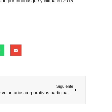
rado por Innobasque y Nittua en 2018.
Siguiente
3.000 voluntarios corporativos participan en Give and Gain España 2019