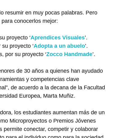
do resumir en muy pocas palabras. Pero
, para conocerlos mejor:
su proyecto ‘
Aprendices Visuales
’.
 su proyecto ‘
Adopta a un abuelo
’.
, por su proyecto ‘
Zocco Handmade
’.
menores de 30 años a quienes han ayudado
erramientas y competencias clave
nal”, de acuerdo a la decana de la Facultad
versidad Europea, Marta Muñiz.
dora, los estudiantes aumentan más de un
omo Microproyectos o Premios Jóvenes
 permite conectar, competir y colaborar
o para el individuo como para la sociedad.