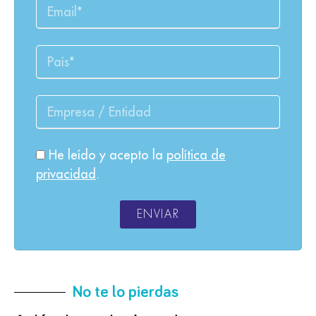
He leído y acepto la
política de
privacidad
.
ENVIAR
No te lo pierdas