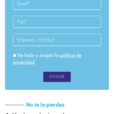
He leído y acepto la
política de
privacidad
.
ENVIAR
No te lo pierdas