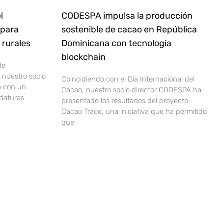
l
CODESPA impulsa la producción
 para
sostenible de cacao en República
rurales
Dominicana con tecnología
blockchain
de
nuestro socio
Coincidiendo con el Día Internacional del
o con un
Cacao, nuestro socio director CODESPA ha
idaturas
presentado los resultados del proyecto
Cacao Trace, una iniciativa que ha permitido
que