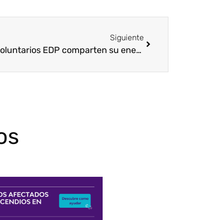
Siguiente
Los voluntarios EDP comparten su energía con Voluntare
os