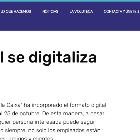
LO QUE HACEMOS
NOTICIAS
LA VOLUTECA
CONTACTA Y ÚNETE :)
se digitaliza
la Caixa” ha incorporado el formato digital
al 25 de octubre. De esta manera, a pesar
quier persona interesada puede seguir
omo siempre, no solo los empleados están
es, amigos y clientes.