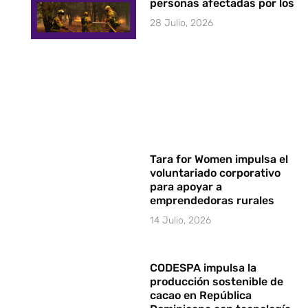
personas afectadas por los i
28 Julio, 2026
Tara for Women impulsa el
voluntariado corporativo
para apoyar a
emprendedoras rurales
14 Julio, 2026
CODESPA impulsa la
producción sostenible de
cacao en República