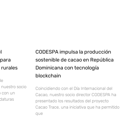
l
CODESPA impulsa la producción
 para
sostenible de cacao en República
rurales
Dominicana con tecnología
blockchain
de
nuestro socio
Coincidiendo con el Día Internacional del
o con un
Cacao, nuestro socio director CODESPA ha
idaturas
presentado los resultados del proyecto
Cacao Trace, una iniciativa que ha permitido
que