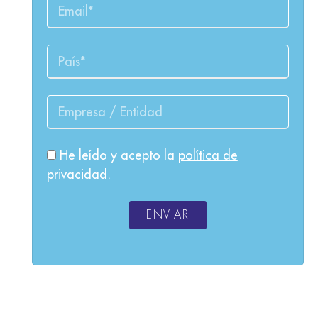
He leído y acepto la
política de
privacidad
.
ENVIAR