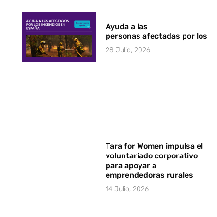
Ayuda a las
personas afectadas por los i
28 Julio, 2026
Tara for Women impulsa el
voluntariado corporativo
para apoyar a
emprendedoras rurales
14 Julio, 2026