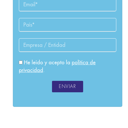
He leído y acepto la
política de
privacidad
.
ENVIAR